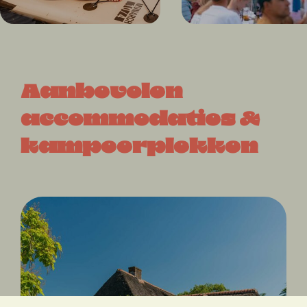
Aanbevolen
accommodaties &
kampeerplekken