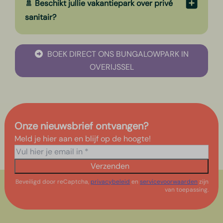
🚿 Beschikt jullie vakantiepark over privé
sanitair?
BOEK DIRECT ONS BUNGALOWPARK IN
OVERIJSSEL
Onze nieuwsbrief ontvangen?
Meld je hier aan en blijf op de hoogte!
Verzenden
Beveiligd door reCaptcha,
privacybeleid
en
servicevoorwaarden
zijn
van toepassing.