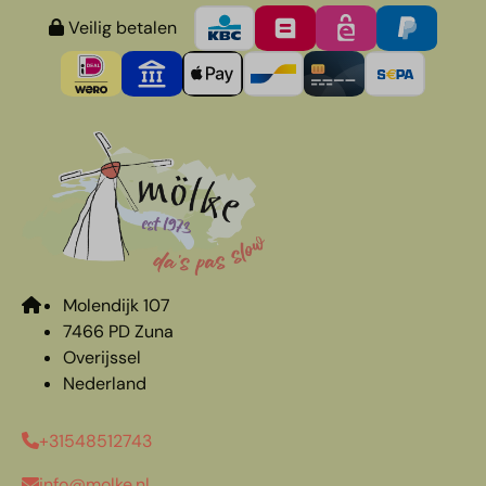
Veilig betalen
Molendijk 107
7466 PD Zuna
Overijssel
Nederland
+31548512743
info@molke.nl