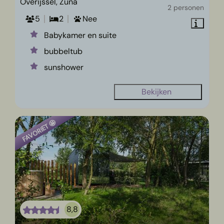
Overijssel, Zuna
2 personen
5
2
Nee
Babykamer en suite
bubbeltub
sunshower
Bekijken
FAVORIET 🤩
8,8