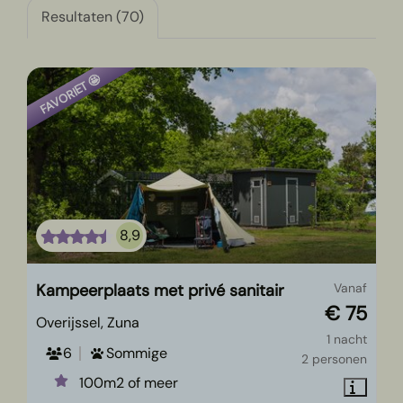
Resultaten (70)
FAVORIET 🤩
8,9
Kampeerplaats met privé sanitair
Vanaf
€ 75
Overijssel, Zuna
1 nacht
6
Sommige
2 personen
100m2 of meer