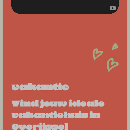
vakantie
Vind jouw ideale
vakantiehuis in
Overijssel