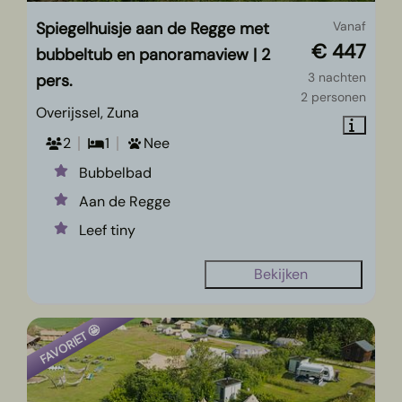
Spiegelhuisje aan de Regge met
Vanaf
€ 447
bubbeltub en panoramaview | 2
3 nachten
pers.
2 personen
Overijssel, Zuna
2
1
Nee
Bubbelbad
Aan de Regge
Leef tiny
Bekijken
FAVORIET 🤩