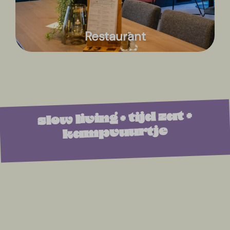
Restaurant
slow living + tijd zat +
kampvuurtje