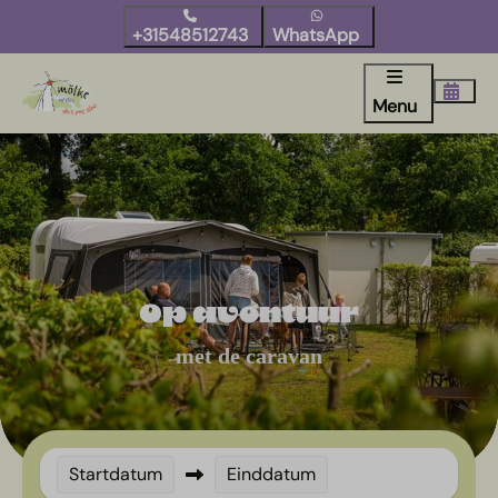
+31548512743
WhatsApp
Menu
Op avontuur
Neem de tijd
Met je tentje
met de caravan
aan de Regge
voor elkaar
Startdatum
Einddatum