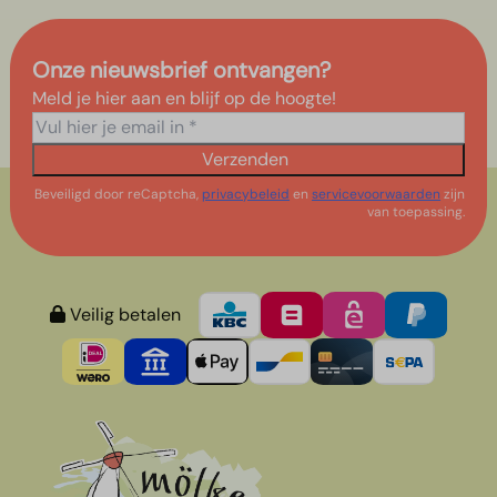
Onze nieuwsbrief ontvangen?
Meld je hier aan en blijf op de hoogte!
Verzenden
Beveiligd door reCaptcha,
privacybeleid
en
servicevoorwaarden
zijn
van toepassing.
Veilig betalen