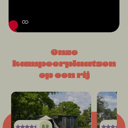
Onze
kampeerplaatsen
op een rij
8,9