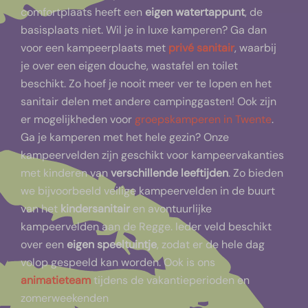
comfortplaats heeft een
eigen watertappunt
, de
basisplaats niet. Wil je in luxe kamperen? Ga dan
voor een kampeerplaats met
privé sanitair
, waarbij
je over een eigen douche, wastafel en toilet
beschikt. Zo hoef je nooit meer ver te lopen en het
sanitair delen met andere campinggasten! Ook zijn
er mogelijkheden voor
groepskamperen in Twente
.
Ga je kamperen met het hele gezin? Onze
kampeervelden zijn geschikt voor kampeervakanties
met kinderen van
verschillende leeftijden
. Zo bieden
we bijvoorbeeld veilige kampeervelden in de buurt
van het
kindersanitair
en avontuurlijke
kampeervelden aan de Regge. Ieder veld beschikt
over een
eigen speeltuintje
, zodat er de hele dag
volop gespeeld kan worden. Ook is ons
animatieteam
tijdens de vakantieperioden en
zomerweekenden