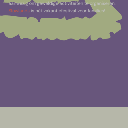
aanwezig om geweldige activiteiten te organiseren.
Slowlands
is hét vakantiefestival voor families!