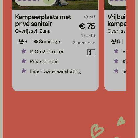
Kampeerplaats met
Vrijbuiter
Vanaf
privé sanitair
kampeerpl
€ 75
Overijssel, Zuna
Overijssel, Z
1 nacht
6
Sommige
6
1
2 personen
100m2 of meer
Veel p
Privé sanitair
100m2 
Eigen wateraansluiting
net ev