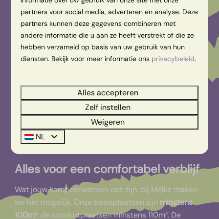
partners voor social media, adverteren en analyse. Deze
partners kunnen deze gegevens combineren met
andere informatie die u aan ze heeft verstrekt of die ze
Reiservaringen
hebben verzameld op basis van uw gebruik van hun
diensten. Bekijk voor meer informatie ons
privacybeleid
.
Alles accepteren
Een kampeerplek
Zelf instellen
Weigeren
zo groot als je
NL
vakantiegevoel
Alles voor een comfortabel verblijf
Wat jouw kampeerwensen ook zijn, bij Mölke maken
we het mogelijk. Onze basisplaatsen zijn
minstens
100m²
, de comfortplaatsen minstens 110m². De