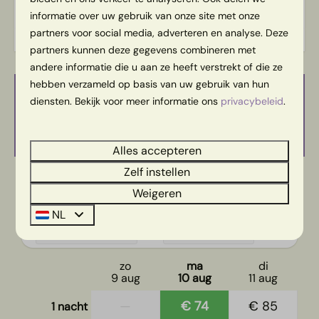
Energielabel:
informatie over uw gebruik van onze site met onze
partners voor social media, adverteren en analyse. Deze
partners kunnen deze gegevens combineren met
andere informatie die u aan ze heeft verstrekt of die ze
hebben verzameld op basis van uw gebruik van hun
diensten. Bekijk voor meer informatie ons
privacybeleid
.
Beschikbaarheid en prijs, het
serieuze gedeelte
Alles accepteren
Zelf instellen
2 gasten
Weigeren
NL
ma
10-08-2026
di
11-08-2026
zo
ma
di
9 aug
10 aug
11 aug
—
€ 74
€ 85
1 nacht