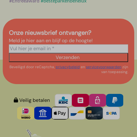
#Entreeaward
#besteparkenbenelux
Onze nieuwsbrief ontvangen?
Meld je hier aan en blijf op de hoogte!
Verzenden
Beveiligd door reCaptcha,
privacybeleid
en
servicevoorwaarden
zijn
van toepassing.
Veilig betalen