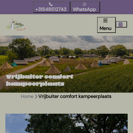
+31548512743
WhatsApp
Menu
Vrijbuiter comfort
kampeerplaats
Home
Vrijbuiter comfort kampeerplaats