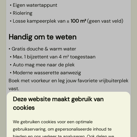
• Eigen watertappunt
• Riolering
• Losse kampeerplek van ±
100 m²
(geen vast veld)
Handig om te weten
• Gratis douche & warm water
• Max. 1 bijzettent van 4 m² toegestaan
• Auto mag mee naar de plek
• Moderne wasserette aanwezig
Boek met voorkeur en leg jouw favoriete vrijbuiterplek
vast.
Deze website maakt gebruik van
Wij geloven erin dat Slow Living het leven van
cookies
iedereen beter maakt. Begin bij ons en leef thuis een
beetje langzamer en gelukkiger verder.
We gebruiken cookies voor een optimale
Da’s pas slow.
gebruikservaring, om gepersonaliseerde inhoud te
bieden en ons verkeer te analyseren. Ook delen we