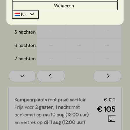
—
—
—
3 nachten
Weigeren
NL
—
—
—
4 nachten
—
—
—
5 nachten
—
—
—
6 nachten
—
—
—
7 nachten
Kampeerplaats met privé sanitair
€ 129
Prijs voor
2 gasten
,
1 nacht
met
€ 105
aankomst op
ma 10 aug (13:00 uur)
en vertrek op
di 11 aug (12:00 uur)