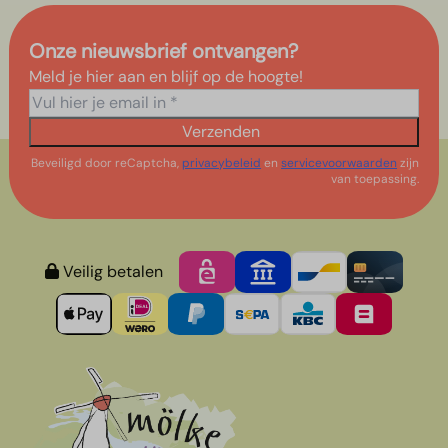
Onze nieuwsbrief ontvangen?
Meld je hier aan en blijf op de hoogte!
Verzenden
Beveiligd door reCaptcha,
privacybeleid
en
servicevoorwaarden
zijn
van toepassing.
Veilig betalen