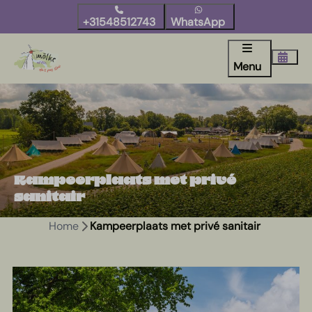
+31548512743
WhatsApp
Menu
Kampeerplaats met privé
sanitair
Home
Kampeerplaats met privé sanitair