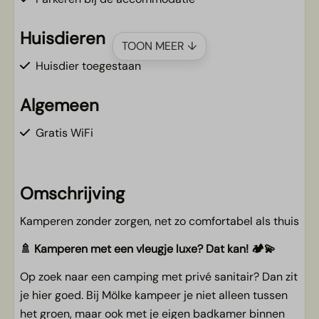
Huisdieren
TOON MEER ↓
Huisdier toegestaan
Algemeen
Gratis WiFi
Kampeerplaatsen
Omschrijving
Privé sanitair
10 ampère elektra
Kamperen zonder zorgen, net zo comfortabel als thuis
Eigen watertappunt
🚿 Kamperen met een vleugje luxe? Dat kan! 🏕️💫
Riolering
Gratis douche en warm water
Op zoek naar een camping met privé sanitair? Dan zit
je hier goed. Bij Mölke kampeer je niet alleen tussen
het groen, maar ook met je eigen badkamer binnen