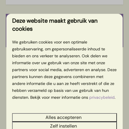
Deze website maakt gebruik van
Beschikbaarheid en prijs, het
cookies
serieuze gedeelte
We gebruiken cookies voor een optimale
gebruikservaring, om gepersonaliseerde inhoud te
bieden en ons verkeer te analyseren. Ook delen we
2 gasten
informatie over uw gebruik van onze site met onze
partners voor social media, adverteren en analyse. Deze
partners kunnen deze gegevens combineren met
ma
10-08-2026
di
11-08-2026
andere informatie die u aan ze heeft verstrekt of die ze
hebben verzameld op basis van uw gebruik van hun
zo
ma
di
9 aug
10 aug
11 aug
diensten. Bekijk voor meer informatie ons
privacybeleid
.
—
€ 105
—
1 nacht
Alles accepteren
—
—
—
2 nachten
Zelf instellen