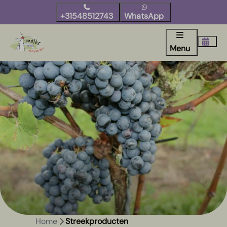
+31548512743
WhatsApp
Menu
Home
Streekproducten