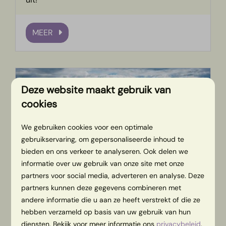
MEER
Deze website maakt gebruik van
cookies
We gebruiken cookies voor een optimale
gebruikservaring, om gepersonaliseerde inhoud te
bieden en ons verkeer te analyseren. Ook delen we
informatie over uw gebruik van onze site met onze
De Regge
partners voor social media, adverteren en analyse. Deze
partners kunnen deze gegevens combineren met
De Regge ♒ Vakantiepark Mölke is gelegen aan
andere informatie die u aan ze heeft verstrekt of die ze
het riviertje ''De Regge'' waar je verschillende
hebben verzameld op basis van uw gebruik van hun
wateractiviteiten kunt doen met een prachtige
diensten. Bekijk voor meer informatie ons
privacybeleid
.