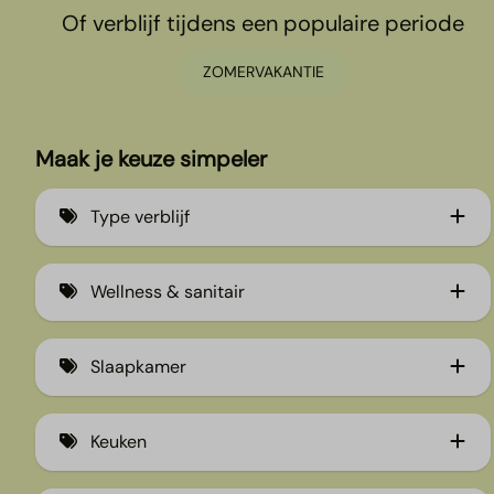
Of verblijf tijdens een populaire periode
ZOMERVAKANTIE
Maak je keuze simpeler
Type verblijf
2-persoons wellnesshuisjes (5)
Wellness & sanitair
Vakantiehuizen (33)
Bubbeltub (jacuzzi) (15)
Vakantiehuizen met wellness (27)
Slaapkamer
Ligbad (4)
Kinder- en babybungalows (9)
Boxspringmatrassen (30)
Hottub (12)
Groepsaccommodaties (6)
Keuken
1 Slaapkamer (7)
Sauna (13)
Glamping (17)