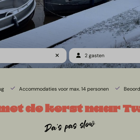
2 gasten
ug
Accommodaties voor max. 14 personen
Beoord
met de kerst naar T
Da's pas slow