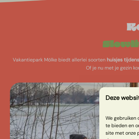
K
Slowli
Vakantiepark Mölke biedt allerlei soorten
huisjes tijden
Of je nu met je gezin k
Deze websit
We gebruiken c
te bieden en o
site met onze 