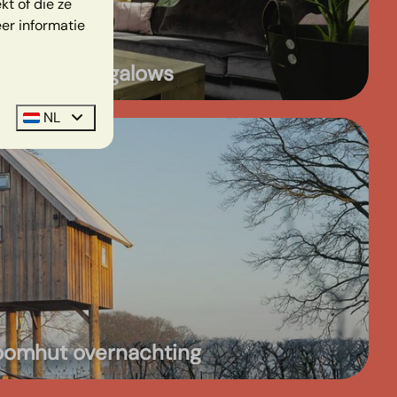
t of die ze
er informatie
Kinderbungalows
NL
oomhut overnachting