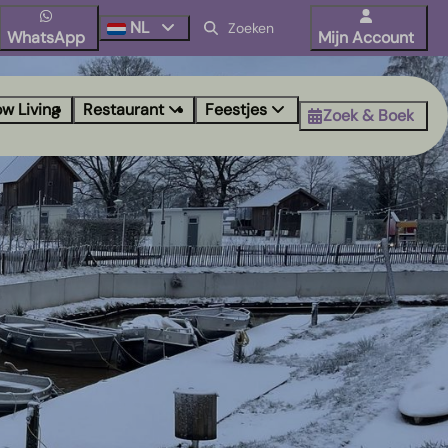
NL
WhatsApp
Mijn Account
ow Living
Restaurant
Feestjes
Zoek & Boek