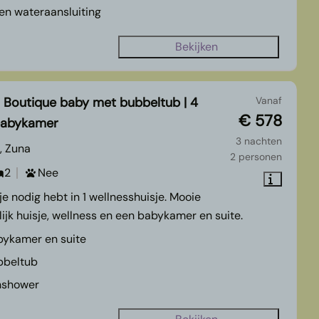
en wateraansluiting
Bekijken
 Boutique baby met bubbeltub | 4
Vanaf
€ 578
 babykamer
3 nachten
, Zuna
2 personen
2
Nee
je nodig hebt in 1 wellnesshuisje. Mooie
lijk huisje, wellness en een babykamer en suite.
bykamer en suite
bbeltub
nshower