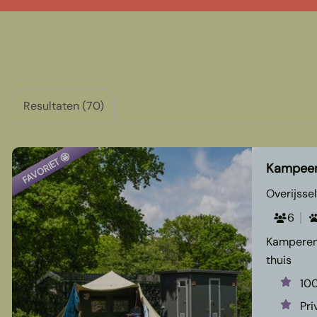
Resultaten (70)
FAVORIET 🤩
Kampeerp
Overijssel
6
Kamperen 
thuis
10
Pri