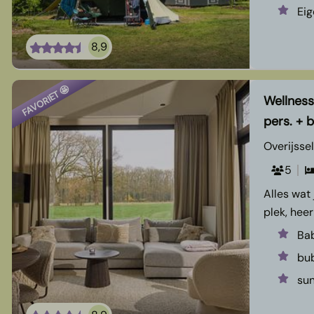
Eig
8,9
FAVORIET 🤩
Wellness
pers. +
Overijssel
5
Alles wat 
plek, heer
Ba
bu
su