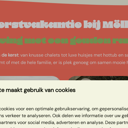
erstvakantie bij Möl
ving met een gouden ra
s de kerst
: van knusse chalets tot luxe huisjes met hottub en sa
omt of met de hele familie, er is plek genoeg om samen mooie
e maakt gebruik van cookies
ookies voor een optimale gebruikservaring, om gepersonalis
ns verkeer te analyseren. Ook delen we informatie over uw ge
partners voor social media, adverteren en analyse. Deze part