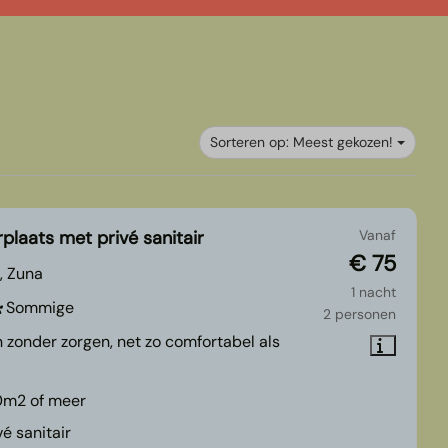
Sorteren op: Meest gekozen!
laats met privé sanitair
Vanaf
€ 75
, Zuna
1 nacht
Sommige
2 personen
zonder zorgen, net zo comfortabel als
0m2 of meer
vé sanitair