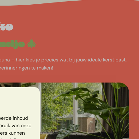
ke
ndje 🎄
una – hier kies je precies wat bij jouw ideale kerst past.
 herinneringen te maken!
eerde inhoud
bruik van onze
ners kunnen