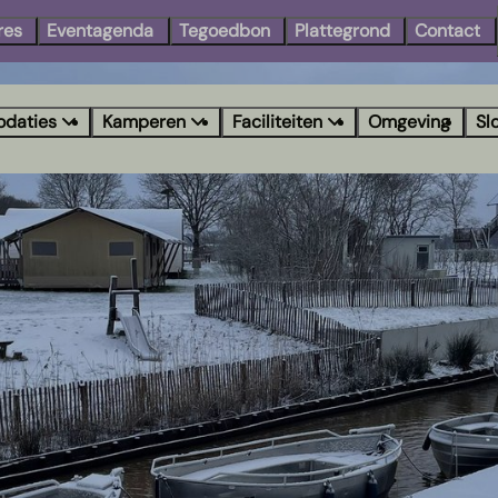
res
Eventagenda
Tegoedbon
Plattegrond
Contact
daties
Kamperen
Faciliteiten
Omgeving
Sl