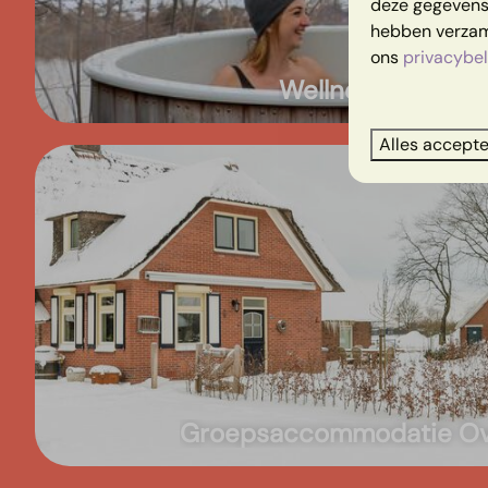
deze gegevens 
hebben verzame
ons
privacybel
Wellness huisjes
Alles accept
Groepsaccommodatie Ove