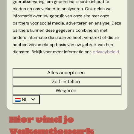
kleine dingen. Wist je dat de
3 gelukkigste plaatsen
gebruikservaring, om gepersonaliseerde inhoud te
om te wonen van Nederland allemaal in Twente
bieden en ons verkeer te analyseren. Ook delen we
liggen met Wierden als trotse nummer 1? En dat
informatie over uw gebruik van onze site met onze
partners voor social media, adverteren en analyse. Deze
begrijpen wij maar al te goed, dus hoeveel redenen
partners kunnen deze gegevens combineren met
heb je eigenlijk nog meer nodig om bij ons vakantie
andere informatie die u aan ze heeft verstrekt of die ze
te komen vieren...Of je nu met het
hele gezin
komt, of
hebben verzameld op basis van uw gebruik van hun
lekker samen met je partner komt kamperen, een
diensten. Bekijk voor meer informatie ons
privacybeleid
.
geslaagde vakantie ligt binnen handbereik.
Alles accepteren
BOEK NU JOUW KAMPEERPLAATS
Zelf instellen
Weigeren
OF BEKIJK DE PRIJZEN EN BESCHIKBAARHEID
NL
Hier vind je
Vakantiepark