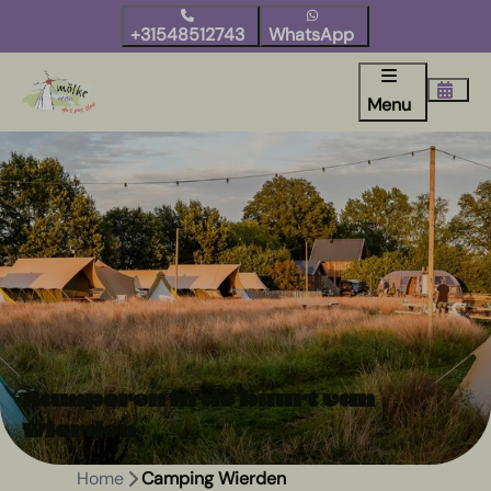
+31548512743
WhatsApp
Menu
Kamperen in de buurt van
Wierden
Home
Camping Wierden