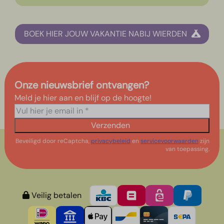
BOEK HIER JOUW VAKANTIE NABIJ WIERDEN
Onze nieuwsbrief ontvangen?
Meld je hier aan en blijf op de hoogte!
Verzenden
Beveiligd door reCaptcha,
privacybeleid
en
servicevoorwaarden
zijn
van toepassing.
Veilig betalen