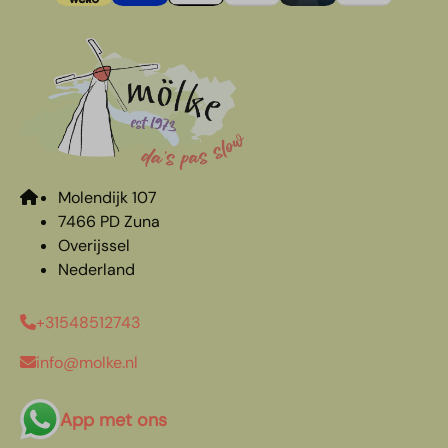
Molendijk 107
7466 PD Zuna
Overijssel
Nederland
+31548512743
info@molke.nl
App met ons