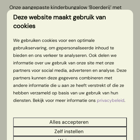
Onze aangepaste kinderbungalow ‘Boerderij’ met
warme bubbeltub is speciaal ingericht voor gezinnen
Deze website maakt gebruik van
én gasten die extra toegankelijkheid nodig hebben.
cookies
Deze bungalow is geschikt voor maximaal 8
personen en biedt comfort en gemak voor iedereen,
We gebruiken cookies voor een optimale
inclusief mindervaliden.
gebruikservaring, om gepersonaliseerde inhoud te
bieden en ons verkeer te analyseren. Ook delen we
De woning is zo ingericht dat je met een rolstoel de
informatie over uw gebruik van onze site met onze
badkamer goed kunt bereiken. De deuren naar de
partners voor social media, adverteren en analyse. Deze
woonkamer en keuken zijn extra breed én het
partners kunnen deze gegevens combineren met
verstelbare bed staat in een kamer waar iemand
andere informatie die u aan ze heeft verstrekt of die ze
anders gezellig bij kan slapen.
hebben verzameld op basis van uw gebruik van hun
diensten. Bekijk voor meer informatie ons
privacybeleid
.
Verblijf
Alles accepteren
Zelf instellen
– Hoe laat moet ik uitchecken?