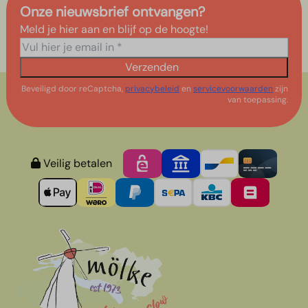
Onze nieuwsbrief ontvangen?
Meld je hier aan en blijf op de hoogte!
Verzenden
Beveiligd door reCaptcha,
privacybeleid
en
servicevoorwaarden
zijn
van toepassing.
Veilig betalen