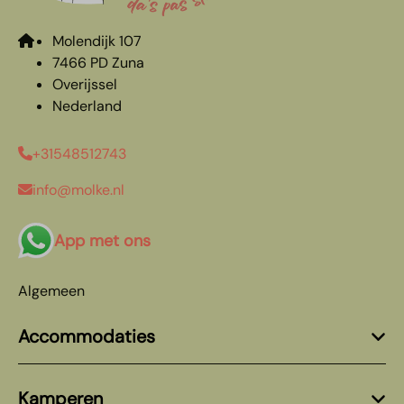
Molendijk 107
7466 PD Zuna
Overijssel
Nederland
+31548512743
info@molke.nl
App met ons
Algemeen
Accommodaties
Kamperen