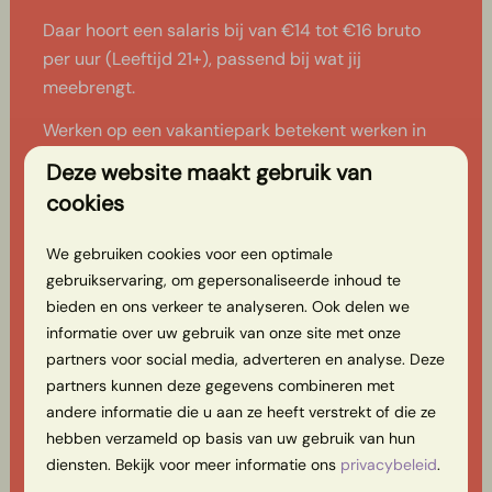
Daar hoort een salaris bij van €14 tot €16 bruto
per uur (Leeftijd 21+), passend bij wat jij
meebrengt.
Werken op een vakantiepark betekent werken in
een klein dorpje waar elke dag iets gebeurt.
Deze website maakt gebruik van
Gasten die aankomen vol verwachting. Kinderen
cookies
die niet kunnen wachten om te spelen. En jij zorgt
ervoor dat hun verblijf schoon en zorgeloos begint.
We gebruiken cookies voor een optimale
gebruikservaring, om gepersonaliseerde inhoud te
bieden en ons verkeer te analyseren. Ook delen we
informatie over uw gebruik van onze site met onze
partners voor social media, adverteren en analyse. Deze
partners kunnen deze gegevens combineren met
andere informatie die u aan ze heeft verstrekt of die ze
hebben verzameld op basis van uw gebruik van hun
diensten. Bekijk voor meer informatie ons
privacybeleid
.