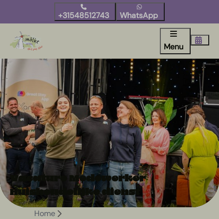
+31548512743
WhatsApp
Menu
Vacature Medewerker
Huishoudelijke dienst
Home