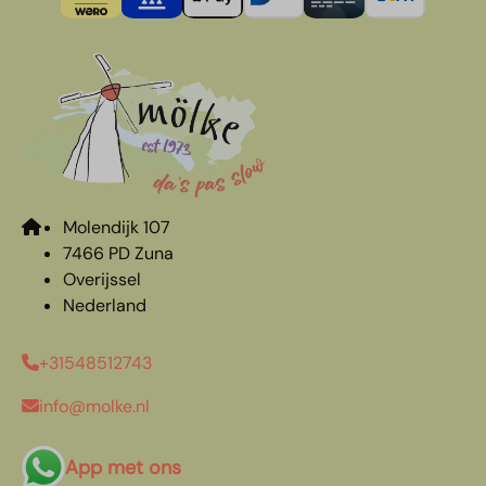
Molendijk 107
7466 PD Zuna
Overijssel
Nederland
+31548512743
info@molke.nl
App met ons