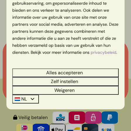
gebruikservaring, om gepersonaliseerde inhoud te
bieden en ons verkeer te analyseren. Ook delen we
informatie over uw gebruik van onze site met onze
partners voor social media, adverteren en analyse. Deze
partners kunnen deze gegevens combineren met
andere informatie die u aan ze heeft verstrekt of die ze
hebben verzameld op basis van uw gebruik van hun
Onze nieuwsbrief ontvangen?
diensten. Bekijk voor meer informatie ons
privacybeleid
.
Meld je hier aan en blijf op de hoogte!
Alles accepteren
Verzenden
Zelf instellen
Beveiligd door reCaptcha,
privacybeleid
en
servicevoorwaarden
zijn
Weigeren
van toepassing.
NL
Veilig betalen