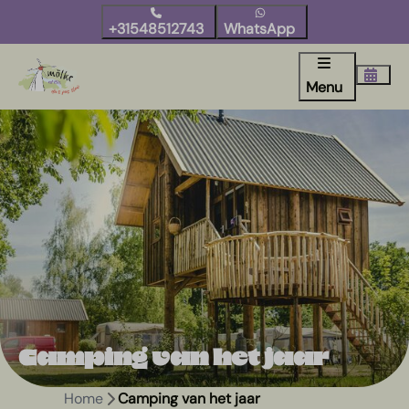
+31548512743
WhatsApp
Menu
Camping van het jaar
Home
Camping van het jaar