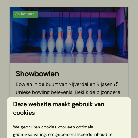
Op het park
Showbowlen
Bowlen in de buurt van Nijverdal en Rijssen 🎳
Unieke bowling belevenis! Bekijk de bijzondere
LED showbowling banen en bijbehorende
Deze website maakt gebruik van
arrangementen.
cookies
We gebruiken cookies voor een optimale
MEER
gebruikservaring, om gepersonaliseerde inhoud te