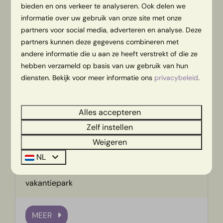
bieden en ons verkeer te analyseren. Ook delen we
informatie over uw gebruik van onze site met onze
partners voor social media, adverteren en analyse. Deze
Op het park
partners kunnen deze gegevens combineren met
andere informatie die u aan ze heeft verstrekt of die ze
hebben verzameld op basis van uw gebruik van hun
diensten. Bekijk voor meer informatie ons
privacybeleid
.
Alles accepteren
Kanovaren
Zelf instellen
Weigeren
Kanovaren in Twente met een groep 🛶 Bekijk
NL
de kano arrangementen en prijzen en ontdek
de prachtige rivier de Regge bij ons
vakantiepark
MEER