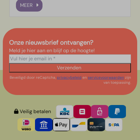
MEER
Onze nieuwsbrief ontvangen?
Meld je hier aan en blijf op de hoogte!
Verzenden
Beveiligd door reCaptcha,
privacybeleid
en
servicevoorwaarden
zijn
van toepassing.
Veilig betalen