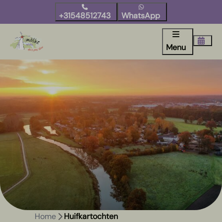
+31548512743
WhatsApp
Menu
Home
Huifkartochten