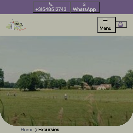
+31548512743
WhatsApp
Menu
Home
Excursies