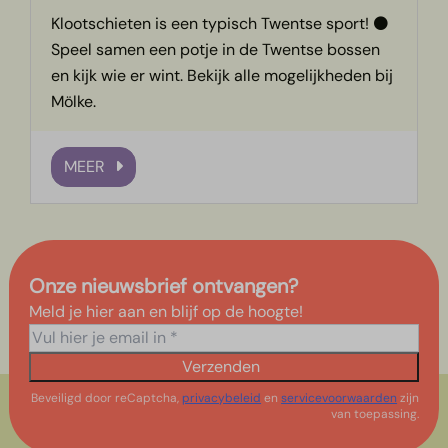
Klootschieten is een typisch Twentse sport! ⚫
Speel samen een potje in de Twentse bossen
en kijk wie er wint. Bekijk alle mogelijkheden bij
Mölke.
MEER
Onze nieuwsbrief ontvangen?
Meld je hier aan en blijf op de hoogte!
Verzenden
Beveiligd door reCaptcha,
privacybeleid
en
servicevoorwaarden
zijn
van toepassing.