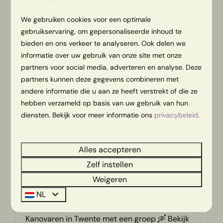
Unieke bowling belevenis! Bekijk de bijzondere
LED showbowling banen en bijbehorende
We gebruiken cookies voor een optimale
arrangementen.
gebruikservaring, om gepersonaliseerde inhoud te
bieden en ons verkeer te analyseren. Ook delen we
informatie over uw gebruik van onze site met onze
MEER
partners voor social media, adverteren en analyse. Deze
partners kunnen deze gegevens combineren met
andere informatie die u aan ze heeft verstrekt of die ze
hebben verzameld op basis van uw gebruik van hun
Op het park
diensten. Bekijk voor meer informatie ons
privacybeleid
.
Alles accepteren
Zelf instellen
Weigeren
NL
Kanovaren
Kanovaren in Twente met een groep 🛶 Bekijk