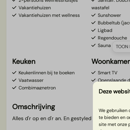
2-persoons wellnesshuisjes
Sanitair: Douche
Vakantiehuizen
wastafel
Vakantiehuizen met wellness
Sunshower
Bubbeltub (jac
Ligbad
Regendouche
Sauna
TOON 
Keuken
Woonkame
Keukenlinnen bij te boeken
Smart TV
Vaatwasser
Openslaande 
Combimagnetron
Deze websit
Nespresso
Kookgelegenheid
Omschrijving
We gebruiken c
Keukeninventaris
te bieden en o
Alles d'r op en d'r an. En gestyled door Huus - Da
Koel/vries combi
site met onze 