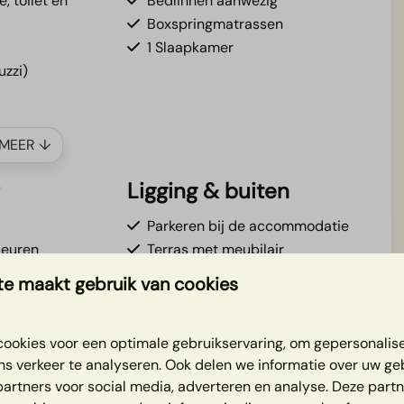
, toilet en
Bedlinnen aanwezig
Boxspringmatrassen
1 Slaapkamer
uzzi)
MEER ↓
r
Ligging & buiten
Parkeren bij de accommodatie
deuren
Terras met meubilair
Veranda
e maakt gebruik van cookies
Boek je favoriete plekje tijdens
het online boeken
ookies voor een optimale gebruikservaring, om gepersonalis
Direct aan de rivier
ns verkeer te analyseren. Ook delen we informatie over uw ge
's pas slow! 🧖🏼
Panoramisch weids uitzicht
partners voor social media, adverteren en analyse. Deze part