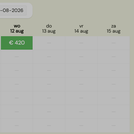
3-08-2026
wo
do
vr
za
12 aug
13 aug
14 aug
15 aug
€ 420
—
—
—
—
—
—
—
—
—
—
—
—
—
—
—
—
—
—
—
—
—
—
—
—
—
—
—