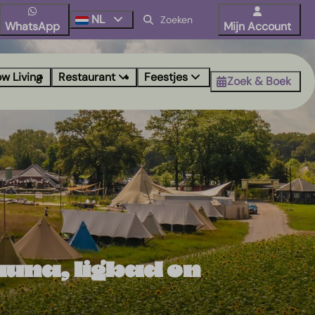
NL
WhatsApp
Mijn Account
ow Living
Restaurant
Feestjes
Zoek & Boek
auna, ligbad en