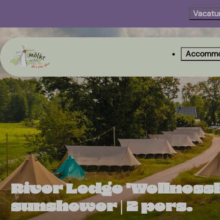
Vacatu
Accommo
River Lodge 'Wellness
sunshower | 2 pers.