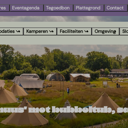
res
Eventagenda
Tegoedbon
Plattegrond
Contact
daties
Kamperen
Faciliteiten
Omgeving
Sl
huus' met bubbeltub, s