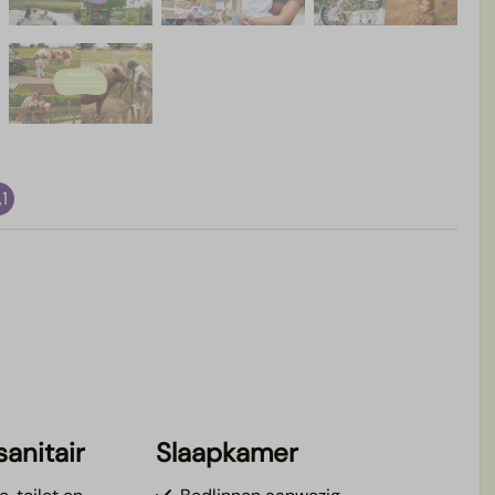
,1
anitair
Slaapkamer