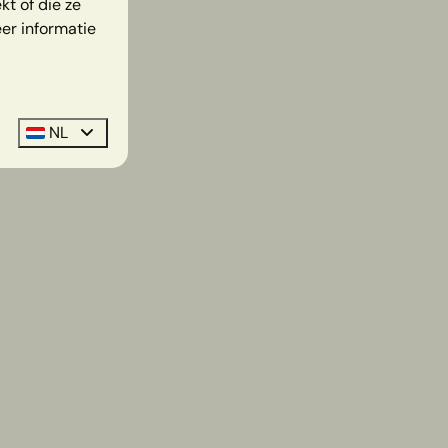
t of die ze
er informatie
NL