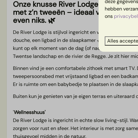
deze gegevens 
Huisdieren
Onze knusse River Lodge Wellness is
Algemeen
hebben verzame
met z’n tweeën
– ideaal voor een m
ons
privacybel
Huisdiervrij
Airco
even niks. 🌿
Centrale verw
De River Lodge is stijlvol ingericht en van alle gemakke
Rookvrij
douche, een ligbad in de slaapkamer 🛁 én een bubbeltub
Voorkeurslocat
Alles accept
kunt op elk moment van de dag (of nacht) ontspannen. Va
Gratis WiFi
Twentse landschap en de rivier de Regge. Je zit hier mid
Binnen vind je een comfortabele zithoek met smart TV. 
tweepersoonsbed met vrijstaand ligbad en een badkamer
Er is ruimte om een babybedje te plaatsen in de slaapk
Buiten kun je genieten van je eigen terras en uiteraard d
'
Wellnesshuus'
De River Lodge is ingericht in echte slow living-stijl. Wa
zorgen voor rust en sfeer. Het interieur is met zorg s
thuisgevoel midden in de natuur.