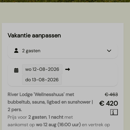
Vakantie aanpassen
2 gasten
wo
12-08-2026
do
13-08-2026
River Lodge 'Wellnesshuus' met
€ 463
bubbeltub, sauna, ligbad en sunshower |
€ 420
2 pers.
Prijs voor
2 gasten
,
1 nacht
met
aankomst op
wo 12 aug (16:00 uur)
en vertrek op