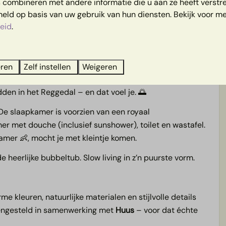
combineren met andere informatie die u aan ze heeft verstrek
 dé plek voor een wellness escape
Kids
ld op basis van uw gebruik van hun diensten. Bekijk voor me
ini-break, een babymoon of gewoon
eid
.
Ruimte voor een kinderbedje
arming
Gratis WiFi
n voorzien: een privé sauna 🧖, een sunshower in de
 buiten. Die hottub is altijd warm én bubbelt, dus je
ie
eren
Zelf instellen
Weigeren
nuit het huisje heb je prachtig uitzicht over het
den in het Reggedal – en dat voel je. 🌅
De slaapkamer is voorzien van een royaal
 met douche (inclusief sunshower), toilet en wastafel.
amer 👶, mocht je met kleintje komen.
e heerlijke bubbeltub. Slow living in z’n puurste vorm.
rme kleuren, natuurlijke materialen en stijlvolle details
amengesteld in samenwerking met
Huus
– voor dat échte