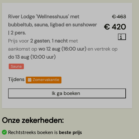
River Lodge 'Wellnesshuus' met
€ 463
bubbeltub, sauna, ligbad en sunshower
€ 420
| 2 pers.
Prijs voor
2 gasten
,
1 nacht
met
aankomst op
wo 12 aug (16:00 uur)
en vertrek op
do 13 aug (10:00 uur)
Sauna
Tijdens
Zomervakantie
Ik ga boeken
Onze zekerheden:
Rechtstreeks boeken is
beste prijs