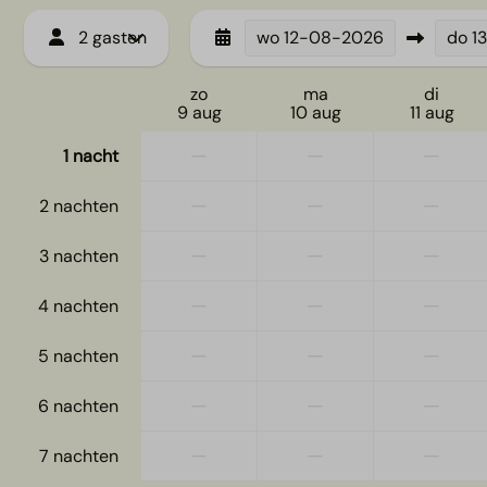
2 gasten
wo
12-08-2026
do
1
zo
ma
di
9 aug
10 aug
11 aug
—
—
—
1 nacht
—
—
—
2 nachten
—
—
—
3 nachten
—
—
—
4 nachten
—
—
—
5 nachten
—
—
—
6 nachten
—
—
—
7 nachten