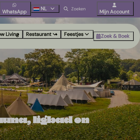
NL
WhatsApp
Mijn Account
ow Living
Restaurant
Feestjes
Zoek & Boek
auna, ligbad en