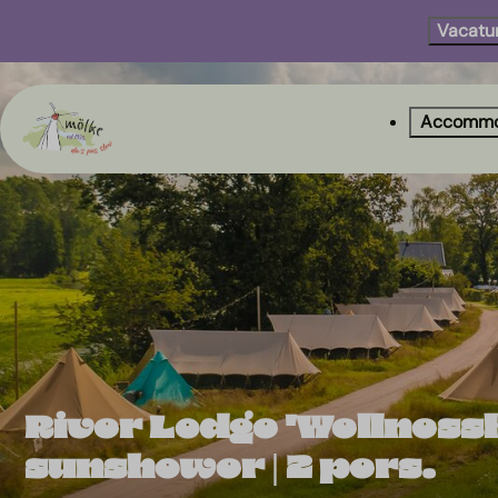
Vacatu
Accommo
River Lodge 'Wellness
sunshower | 2 pers.