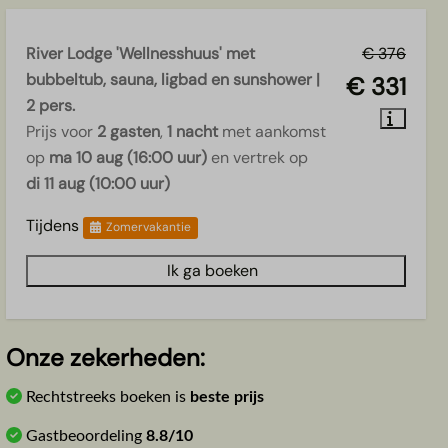
River Lodge 'Wellnesshuus' met
€ 376
bubbeltub, sauna, ligbad en sunshower |
€ 331
2 pers.
Prijs voor
2 gasten
,
1 nacht
met aankomst
op
ma 10 aug (16:00 uur)
en vertrek op
di 11 aug (10:00 uur)
Tijdens
Zomervakantie
Ik ga boeken
Onze zekerheden:
Rechtstreeks boeken is
beste prijs
Gastbeoordeling
8.8/10