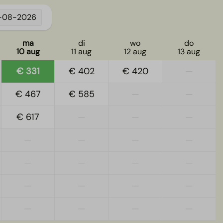
1-08-2026
ma
di
wo
do
10 aug
11 aug
12 aug
13 aug
€ 331
€ 402
€ 420
—
€ 467
€ 585
—
—
€ 617
—
—
—
—
—
—
—
—
—
—
—
—
—
—
—
—
—
—
—