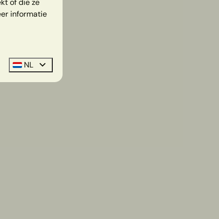
t of die ze
er informatie
NL