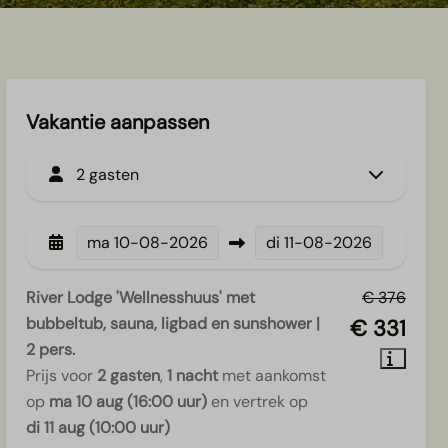
Vakantie aanpassen
2 gasten
ma
10-08-2026
di
11-08-2026
River Lodge 'Wellnesshuus' met
€ 376
bubbeltub, sauna, ligbad en sunshower |
€ 331
2 pers.
Prijs voor
2 gasten
,
1 nacht
met aankomst
op
ma 10 aug (16:00 uur)
en vertrek op
di 11 aug (10:00 uur)