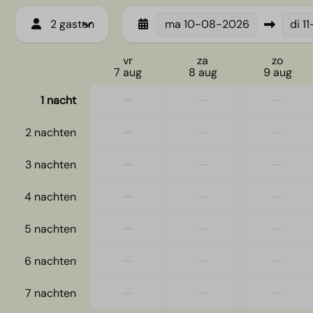
2 gasten
ma
10-08-2026
di
1
vr
za
zo
7 aug
8 aug
9 aug
—
—
—
1 nacht
—
—
—
2 nachten
—
—
—
3 nachten
—
—
—
4 nachten
—
—
—
5 nachten
—
—
—
6 nachten
—
—
—
7 nachten