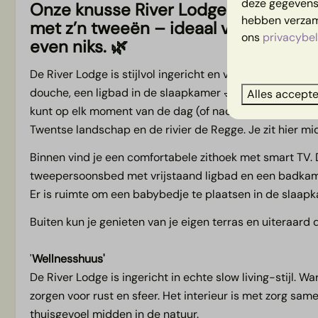
deze gegevens 
Huisdieren
Onze knusse River Lodge Wellness is
Algemeen
hebben verzame
met z’n tweeën
– ideaal voor een m
ons
privacybel
Huisdiervrij
Airco
even niks. 🌿
Centrale verw
De River Lodge is stijlvol ingericht en van alle gemakke
Rookvrij
douche, een ligbad in de slaapkamer 🛁 én een bubbeltub
Voorkeurslocat
Alles accept
kunt op elk moment van de dag (of nacht) ontspannen. Va
Gratis WiFi
Twentse landschap en de rivier de Regge. Je zit hier mid
Binnen vind je een comfortabele zithoek met smart TV. 
tweepersoonsbed met vrijstaand ligbad en een badkamer
Er is ruimte om een babybedje te plaatsen in de slaapk
Buiten kun je genieten van je eigen terras en uiteraard d
'
Wellnesshuus'
De River Lodge is ingericht in echte slow living-stijl. Wa
zorgen voor rust en sfeer. Het interieur is met zorg s
thuisgevoel midden in de natuur.