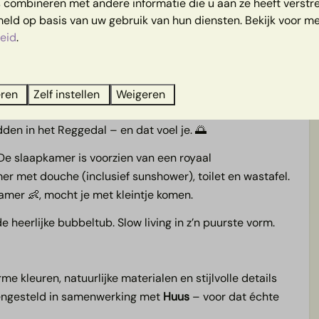
combineren met andere informatie die u aan ze heeft verstrek
 dé plek voor een wellness escape
Kids
ld op basis van uw gebruik van hun diensten. Bekijk voor me
ini-break, een babymoon of gewoon
eid
.
Ruimte voor een kinderbedje
arming
Gratis WiFi
n voorzien: een privé sauna 🧖, een sunshower in de
 buiten. Die hottub is altijd warm én bubbelt, dus je
ie
eren
Zelf instellen
Weigeren
nuit het huisje heb je prachtig uitzicht over het
den in het Reggedal – en dat voel je. 🌅
De slaapkamer is voorzien van een royaal
 met douche (inclusief sunshower), toilet en wastafel.
amer 👶, mocht je met kleintje komen.
e heerlijke bubbeltub. Slow living in z’n puurste vorm.
rme kleuren, natuurlijke materialen en stijlvolle details
amengesteld in samenwerking met
Huus
– voor dat échte