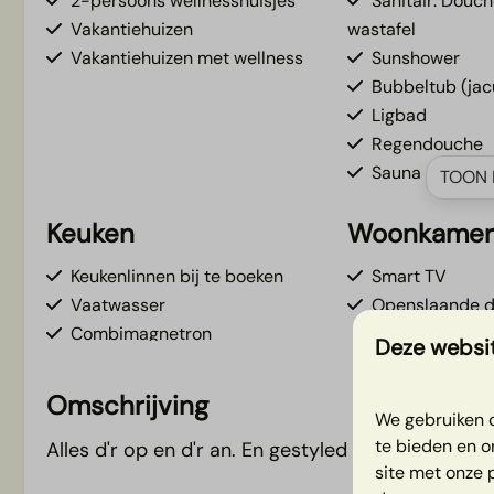
2-persoons wellnesshuisjes
Sanitair: Douche
Vakantiehuizen
wastafel
Vakantiehuizen met wellness
Sunshower
Bubbeltub (jac
Ligbad
Regendouche
Sauna
TOON 
Keuken
Woonkame
Keukenlinnen bij te boeken
Smart TV
Vaatwasser
Openslaande 
Combimagnetron
Deze websit
Nespresso
Kookgelegenheid
Omschrijving
We gebruiken c
Keukeninventaris
te bieden en o
Alles d'r op en d'r an. En gestyled door Huus - Da
Koel/vries combi
site met onze 