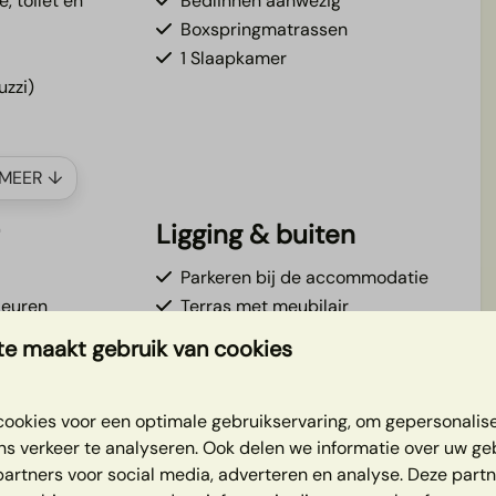
, toilet en
Bedlinnen aanwezig
Boxspringmatrassen
1 Slaapkamer
uzzi)
MEER ↓
r
Ligging & buiten
Parkeren bij de accommodatie
deuren
Terras met meubilair
Veranda
e maakt gebruik van cookies
Boek je favoriete plekje tijdens
het online boeken
ookies voor een optimale gebruikservaring, om gepersonalis
Direct aan de rivier
ns verkeer te analyseren. Ook delen we informatie over uw ge
's pas slow! 🧖🏼
Panoramisch weids uitzicht
partners voor social media, adverteren en analyse. Deze part