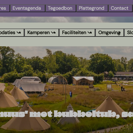
res
Eventagenda
Tegoedbon
Plattegrond
Contact
daties
Kamperen
Faciliteiten
Omgeving
Sl
huus' met bubbeltub, s