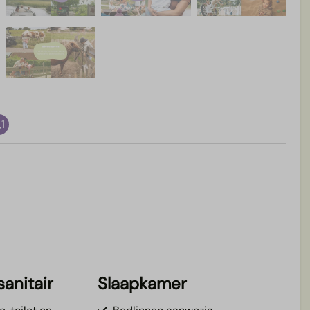
,1
anitair
Slaapkamer