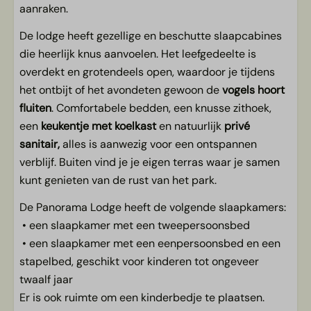
Veranda
aanraken.
Boek je favoriete plekje tijdens het online boeken
De lodge heeft gezellige en beschutte slaapcabines
Festivalsfeertje rondom je plekje
die heerlijk knus aanvoelen. Het leefgedeelte is
overdekt en grotendeels open, waardoor je tijdens
Huisdieren
het ontbijt of het avondeten gewoon de
vogels hoort
fluiten
. Comfortabele bedden, een knusse zithoek,
Huisdier toegestaan
een
keukentje
met
koelkast
en natuurlijk
privé
Algemeen
sanitair,
alles is aanwezig voor een ontspannen
verblijf. Buiten vind je je eigen terras waar je samen
Rookvrij
kunt genieten van de rust van het park.
Gratis WiFi
De Panorama Lodge heeft de volgende slaapkamers:
• een slaapkamer met een tweepersoonsbed
Kids
• een slaapkamer met een eenpersoonsbed en een
Ruimte voor een kinderbedje
stapelbed, geschikt voor kinderen tot ongeveer
Gratis WiFi
twaalf jaar
Speelmogelijkheden in de buurt
Er is ook ruimte om een kinderbedje te plaatsen.