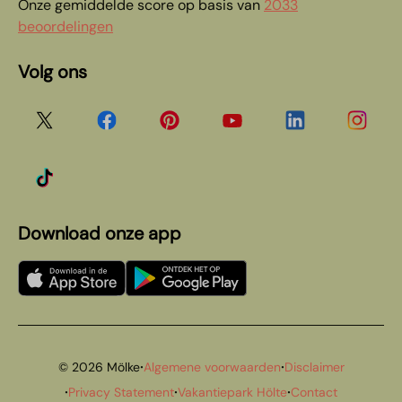
Onze gemiddelde score op basis van
2033
beoordelingen
Volg ons
Download onze app
·
·
© 2026 Mölke
Algemene voorwaarden
Disclaimer
·
·
·
Privacy Statement
Vakantiepark Hölte
Contact