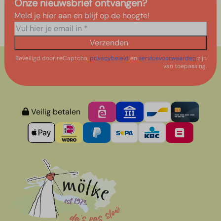
Onze nieuwsbrief ontvangen?
Meld je hier aan en blijf op de hoogte!
Verzenden
Beveiligd door reCaptcha,
privacybeleid
en
servicevoorwaarden
zijn
van toepassing.
Veilig betalen