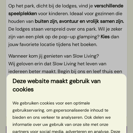
Op het park, dicht bij de lodges, vind je
verschillende
speelplekken
voor kinderen. Ideaal voor gezinnen die
houden van
buiten zijn, avontuur en vrolijk samen zijn.
De lodges staan verspreid over ons park. Wil je zeker
zijn van een plek op de pop-up glamping?
Kies
dan
jouw favoriete locatie tijdens het boeken.
Wanneer kom jij genieten van Slow Living?
Wij geloven erin dat Slow Living het leven van
iedereen beter maakt. Begin bij ons en leef thuis een
beetje langzamer en gelukkiger verder.
Deze website maakt gebruik van
Da’s pas slow.
cookies
Energielabel:
We gebruiken cookies voor een optimale
gebruikservaring, om gepersonaliseerde inhoud te
bieden en ons verkeer te analyseren. Ook delen we
informatie over uw gebruik van onze site met onze
partners voor social media, adverteren en analyse. Deze