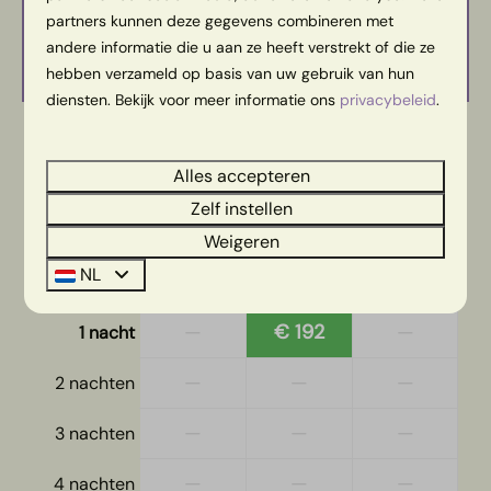
Beschikbaarheid en prijs, het
partners kunnen deze gegevens combineren met
serieuze gedeelte
andere informatie die u aan ze heeft verstrekt of die ze
hebben verzameld op basis van uw gebruik van hun
diensten. Bekijk voor meer informatie ons
privacybeleid
.
2 gasten
Alles accepteren
Zelf instellen
wo
12-08-2026
do
13-08-2026
Weigeren
di
wo
do
NL
11 aug
12 aug
13 aug
—
€ 192
—
1 nacht
—
—
—
2 nachten
—
—
—
3 nachten
—
—
—
4 nachten