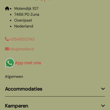
Molendijk 107
7466 PD Zuna
Overijssel
Nederland
+31548512743
info@molke.nl
App met ons
Algemeen
Accommodaties
Kamperen