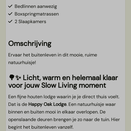
Bedlinnen aanwezig
Boxspringmatrassen
2 Slaapkamers
Keuken
Omschrijving
Keukenlinnen bij te boeken
Ervaar het buitenleven in dit mooie, ruime
Vaatwasser
natuurhuisje!
Combimagnetron
Nespresso
🌳✨
Licht, warm en helemaal klaar
Kookgelegenheid
voor jouw Slow Living moment
Keukeninventaris
Koelkast
Een fijne houten lodge waarin je je direct thuis voelt.
Koel/vries combi
Dat is de
Happy Oak Lodge
. Een natuurhuisje waar
binnen en buiten mooi in elkaar overlopen. De
Woonkamer
openslaande deuren brengen je zo naar de tuin. Hier
begint het buitenleven vanzelf.
Smart TV