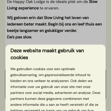
De Happy Oak Lodge is de ideale plek om de
Slow
Living experience
te ervaren.
Kids
Wij geloven erin dat Slow Living het leven van
Een bed kan vervangen worden voor een
iedereen beter maakt. Begin bij ons en leef thuis een
kinderbedje
beetje langzamer en gelukkiger verder.
Gratis WiFi
Da’s pas slow.
Energielabel:
Deze website maakt gebruik van
cookies
We gebruiken cookies voor een optimale
gebruikservaring, om gepersonaliseerde inhoud te
Beschikbaarheid en prijs, het
bieden en ons verkeer te analyseren. Ook delen we
serieuze gedeelte
informatie over uw gebruik van onze site met onze
partners voor social media, adverteren en analyse. Deze
partners kunnen deze gegevens combineren met
andere informatie die u aan ze heeft verstrekt of die ze
2 gasten
hebben verzameld op basis van uw gebruik van hun