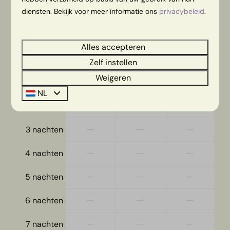
diensten. Bekijk voor meer informatie ons
privacybeleid
.
do
13-08-2026
vr
14-08-2026
Alles accepteren
wo
do
vr
12 aug
13 aug
14 aug
Zelf instellen
Weigeren
—
€ 339
—
1 nacht
NL
—
—
—
2 nachten
—
—
—
3 nachten
—
—
—
4 nachten
—
—
—
5 nachten
—
—
—
6 nachten
—
—
—
7 nachten