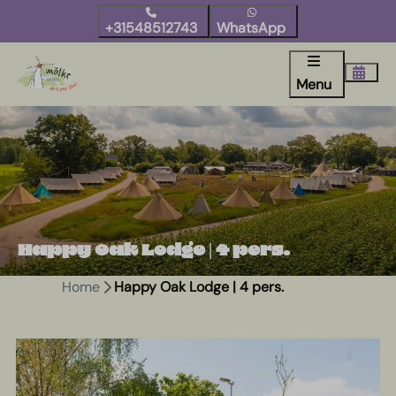
+31548512743
WhatsApp
Menu
Happy Oak Lodge | 4 pers.
Home
Happy Oak Lodge | 4 pers.