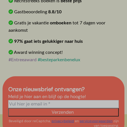
Rechtstreeks boeken is
beste prijs
Gastbeoordeling
8.8/10
Gratis je vakantie
omboeken
tot 7 dagen voor
aankomst
97% gaat iets gelukkiger naar huis
Award winning concept!
#Entreeaward
#besteparkenbenelux
Onze nieuwsbrief ontvangen?
Meld je hier aan en blijf op de hoogte!
Verzenden
Beveiligd door reCaptcha,
privacybeleid
en
servicevoorwaarden
zijn
van toepassing.