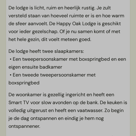
De lodge is licht, ruim en heerlijk rustig. Je zult
Ligging & buiten
versteld staan van hoeveel ruimte er is en hoe warm
de sfeer aanvoelt. De Happy Oak Lodge is geschikt
Parasol
voor ieder gezelschap. Of je nu samen komt of met
Parkeren bij de accommodatie
het hele gezin, dit voelt meteen goed.
Ruimtelijk plekje met fijne tuin
Terras met meubilair
De lodge heeft twee slaapkamers:
• Een tweepersoonskamer met boxspringbed en een
Huisdieren
eigen ensuite badkamer
• Een tweede tweepersoonskamer met
Huisdier toegestaan
boxspringbed
Algemeen
De woonkamer is gezellig ingericht en heeft een
Smart TV voor slow avonden op de bank. De keuken is
Centrale verwarming
volledig uitgerust en heeft een vaatwasser. Zo begin
Rookvrij
je de dag ontspannen en eindig je hem nog
Voorkeurslocatie
ontspannener.
Gratis WiFi