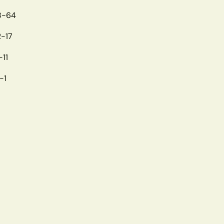
8-64
2-17
-11
-1