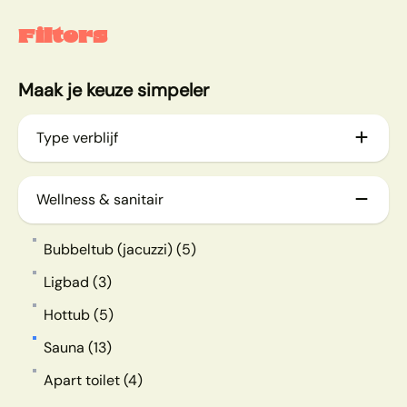
Filters
Maak je keuze simpeler
Type verblijf
2-persoons wellnesshuisjes (3)
Wellness & sanitair
Vakantiehuizen (10)
Bubbeltub (jacuzzi) (5)
Vakantiehuizen met wellness (12)
Ligbad (3)
Kinder- en babybungalows (3)
Hottub (5)
Groepsaccommodaties (2)
Sauna (13)
Glamping
Apart toilet (4)
Mobile Homes